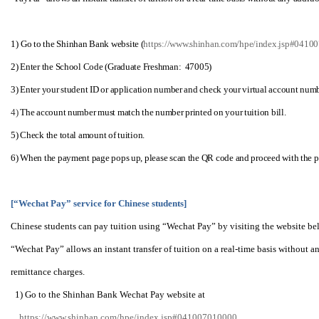
1)
Go to the Shinhan Bank website (
https://www.shinhan.com/hpe/index.jsp#0410
2) Enter the School Code (Graduate Freshman: 47005)
3) Enter your student ID or application number and check your virtual account num
4)
The account number must match the number printed on your tuition bill.
5) Check the total amount of tuition.
6) When the payment page pops up, please scan the QR code and proceed with the 
[
“Wechat Pay” service for Chinese students]
Chinese students can pay tuition using
“Wechat Pay” by visiting the website be
“Wechat Pay” allows an instant transfer of tuition on a real-time basis without a
remittance charges.
1) Go to the Shinhan Bank Wechat Pay website at
https://www.shinhan.com/hpe/index.jsp#041007010000