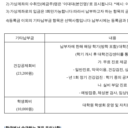
2)
가상계좌의
수취인(예금주)명은
‘이대대(본인명)’로
표시됩니다. *예시: 
3)
가상계좌로의
입금은
1
회만가능합니다
.
따라서
납부하고자
하는
항목의
4)
등록금 이외의 기타납부금 항목은 선택사항입니다
.
납부시에는 등록금과 
기타납부금
내용
납부자에 한해 해당 학기(방학 포함) 대
(
학기 개시 후 대학건강센터를 통
가. 무료 진료 제공
건강공제회비
-
일반진료
,
약국이용
,
건강검진
,
(23,200
원)
-
년
1
회 정기 건강검진
:
학기 중의 공
나. 실비 부담 진료
-
예방접종, 체성분 검사, 임
학생회비
대학원 학생회 운영 및 자치
(10,000
원)
[
한국에서 송금하는 경우 유의사항
]