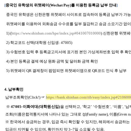
[
중국인 유학생의 위챗페이
(Wechat Pay)
를 이용한 등록금 납부 안내
]
중국인 유학생은 신한은행 위챗페이 사이트로 접속하여 등록금 납부가 가
위챗페이를 이용하여 외화송금 수수료를 일부 절감하고 송금 소요기간 없이
1) (
https://www.shinhan.com/hpe/index.jsp#041007010000
)
신한은행 위챗페
2)
학교코드 선택(대학원 신입생
: 47005
)
3)
수험번호 입력 후 등록금고지서에 표기된 본인 가상계좌번호 입력 후 확
4)
본인 등록금 결제 예상 원화 금액 및 달러화 금액 확인
5)
위챗페이 QR 결제창이 팝업되면 위챗페이앱으로 QR코드 인식 후 납부
4.
납부확인
납부조회확인(Click!) ☞
https://bank.shinhan.com/rib/easy/index.jsp#21060
※
47005-
이화여대(대학원신입)
을 선택하고
,
‘
학교
’ ‘
수험번호
’,
‘이름’, 
조회
(
이름은합격통지서에 나타나 있는 그대로 성
(Family name),
이름
(Given 
※ 한국에서 송금하는 경우, 입금 즉시 확인할 수 있지만, 해외에서 송금하는
입금이 지연될 수 있으며, 확인까지 약 3~7일 소요될 수 있음.