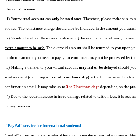
- Name: Your name
1) Your virtual account can
only be used once
. Therefore, please make sure to 
at once. The remittance charge should also be included in the amount you transf
2) Should there be difficulties in calculating the exact amount of fees you need 
extra amount to be safe.
The overpaid amount shall be returned to you upon your 
minimum amount you need to pay, your enrollment may not be processed by the 
3) Making a transfer to your virtual account
may fail or be delayed
should you 
send an email (including a copy of
remittance slip
) to the International Student
confirmation email. It may take up to
3 to 7 business days
depending on the proc
4) Due to the recent increase in fraud damage related to tuition fees, it is rec
money overseas.
[
“PayPal” service for International students]
“PayPal” allows an instant transfer of tuition on a real-time basis without any additio