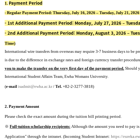
Payment Period
1.
- Regular Payment Period: Thursday, July 16, 2026
– Tuesday, July 21, 202
- 1st Additional Payment Period: Monday, July 27, 2026
– Tuesda
- 2nd Additional Payment Period: Monday, August 3, 2026
– Tue
Time)
International wire transfers from overseas may require 3-7 business days to be p
is due to the difference in exchange rates and foreign currency transfer procedur
you to make the transfer on the very first day of the payment period.
Should y
International Student Affairs Team, Ewha Womans University.
(
e-mail
isadmit@ewha.ac.kr
/
Tel.
+82-2-3277-3818)
2. Payment Amount
Please check the exact amount during the tuition bill printing period.
※
Full-tuition scholarship recipients:
Although the amount you need to pay is
Application" through the intranet. (Incoming Student Intranet:
https://eureka.e