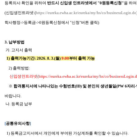
등록의사 확인을 위하여
반드시 신입생 인트라넷에서 "0원등록신청"
을 하여
(
신입생인트라넷 (
https://eureka.ewha.ac.kr/eureka/my/hs/co/businessLogin.do
학사행정->등록금->0원등록신청에서 "신청"버튼 클릭)
3.
납부방법
가. 고지서 출력
1)
출력가능기간:
2026. 8. 3.(월
)
9:00
부터 출력 가능
2)
출력방법
:
신입생인트라넷(
https://eureka.ewha.ac.kr/eureka/my/hs/co/businessLogin.
※
합격통지서에 나타나있는 수험번호(ID) 및 본인의 생년월일(PW 6자리-연연
바랍니다.
나. 등록금 납부
[
공통유의사항
]
1)
등록금고지서에서 개인에게 부여된
가상계좌를
확인할
수
있습니다.