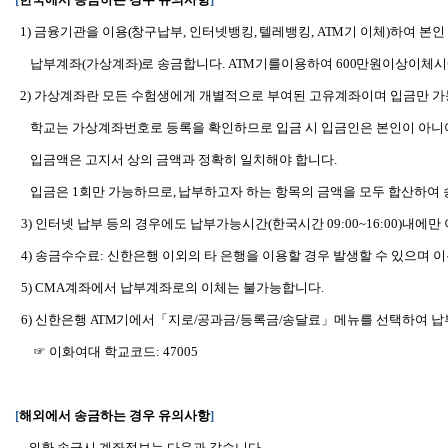
1)
금융기관을 이용
(
창구납부
,
인터넷뱅킹
,
텔레뱅킹
, ATM
기 이체
)
하여 본인
납부계좌
(
가상계좌
)
로 송금합니다
. ATM
기를이용하여
600
만원이상이체시
2)
가상계좌란 모든 수험생에게 개별적으로 부여된 고유계좌이며 입금만 
학교는 가상계좌번호로 등록을 확인하므로 입금 시 입금인은 본인이 아
입금액은 고지서 상의 금액과 정확히 일치해야 합니다
.
입금은
1
회만 가능하므로
,
납부하고자 하는 항목의 금액을 모두 합산하여
3)
인터넷 납부 등의 경우에도 납부가능시간(한국시간 09:00~16:00)내에만
4)
송금수수료: 신한은행 이외의 타 은행을 이용할 경우 발생할 수 있으며 이
5) CMA
계좌에서 납부계좌로의 이체는 불가능합니다.
6)
신한은행
ATM
기에서
「
지로
/
공과금
/
등록금
/
송달료
」
메뉴를 선택하여 납
☞ 이화여대 학교코드: 47005
[
해외에서 송금하는 경우 유의사항
]
외환 송금시 계좌정보는 다음과 같습니다.