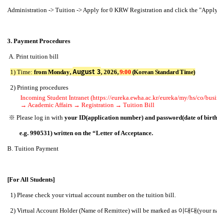
Administration -> Tuition -> Apply for 0 KRW Registration and click the "Appl
3. Payment Procedures
A. Print tuition bill
August 3
1) Time:
from Monday
,
, 2026
,
9:00
(Korean Standard Time)
2) Printing procedures
Incoming Student Intranet
(https://eureka.ewha.ac.kr/eureka/my/hs/co/bus
→ Academic Affairs → Registration → Tuition Bill
※ Please log in with
your ID(application number) and password(date of b
e.g. 990531) written on the “Letter of Acceptance.
B. Tuition Payment
[For All Students]
1) Please check your virtual account number on the tuition bill.
2) Virtual Account Holder (Name of Remittee) will be marked as
이대대(your n