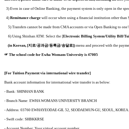
3) Even in case of Online Banking, the payment system is only open in the spe
4)
Remittance charge
will occur when using a financial institution other than
5) Transfers cannot be made from CMA accounts or via Open Banking to one’s
6) Using Shinhan ATM: Select the [
Electronic Billing System/Utility Bill/Tu
(in Korean, [
지로/공과금/등록금/송달료])
menu and proceed with the payme
☞
The school code for Ewha Womans University is 47005
[For Tuition Payment via international wire transfer]
Bank account information for international wire transfer is as below:
- Bank: SHINHAN BANK
- Branch Name: EWHA WOMANS UNIVERSITY BRANCH
- Address: 03760 EWHAYEODAE-GIL 52, SEODAEMUN-GU, SEOUL, KOREA.
- Swift code: SHBKKRSE
- Account Number: Your virtual account number