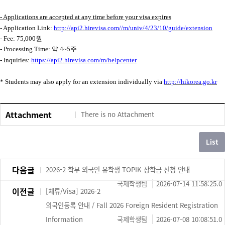
- Applications are accepted at any time before your visa expires
- Application Link:
http://api2.hirevisa.com//m/univ/4/23/10/guide/extension
- Fee: 75,000
원
- Processing Time:
약
4~5
주
- Inquiries:
https://api2.hirevisa.com/m/helpcenter
* Students may also apply for an extension individually via
http://hikorea.go.kr
Attachment
There is no Attachment
다음글
2026-2 학부 외국인 유학생 TOPIK 장학금 신청 안내
국제학생팀
2026-07-14 11:58:25.0
이전글
[체류/Visa] 2026-2
외국인등록 안내 / Fall 2026 Foreign Resident Registration
Information
국제학생팀
2026-07-08 10:08:51.0