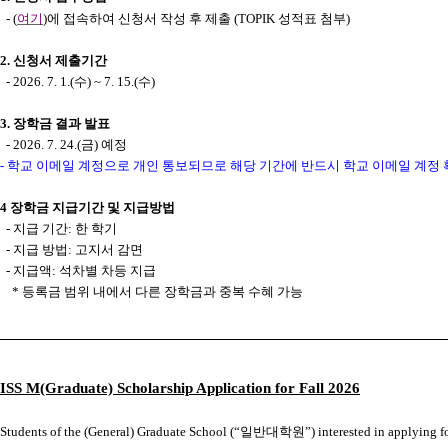
- (
여기
)
에 접속하여 신청서 작성 후 제출
(TOPIK
성적표 첨부
)
2.
신청서 제출기간
- 2026. 7. 1.(
수
) ~ 7. 15.(
수
)
3.
장학금 결과 발표
- 2026. 7. 24.(
금
)
예정
-
학교 이메일 계정으로 개인 통보되므로 해당 기간에 반드시 학교 이메일 계정 
4
장학금 지급기간 및 지급방법
-
지급 기간
:
한 학기
-
지급 방법
:
고지서 감면
-
지급액
:
석차별 차등 지급
*
등록금 범위 내에서 다른 장학금과 중복 수혜 가능
ISS M(Graduate) Scholarship Application for Fall 2026
Students of the (General) Graduate School (“
일반대학원
”) interested in applying f