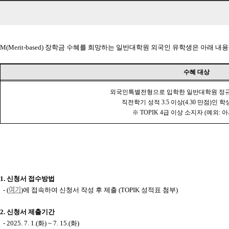
M(Merit-based)
장학금 수혜를 희망하는 일반대학원 외국인 유학생은 아래 내
수혜 대상
외국인특별전형으로 입학한 일반대학원 정
직전학기 성적
3.5
이상
(4.30
만점
)
인 학
※
TOPIK 4
급 이상 소지자
(
예외
:
아
1.
신청서 접수방법
여기
- (
)
에 접속하여 신청서 작성 후 제출
(TOPIK
성적표 첨부
)
2.
신청서 제출기간
- 2025. 7. 1.(
화
) ~ 7. 15.(
화
)