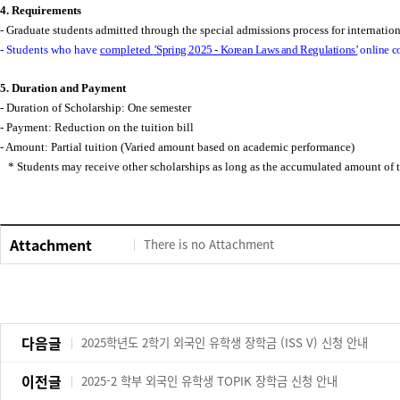
4. Requirements
- Graduate students admitted through the special admissions process for internationa
- Students who have
completed
’Spring 2025 - Korean Laws and Regulations’
o
nline c
5. Duration and Payment
- Duration of Scholarship: One semester
- Payment: Reduction on the tuition bill
- Amount: Partial tuition (Varied amount based on academic performance)
* Students may receive other scholarships as long as the accumulated amount of t
Attachment
There is no Attachment
다음글
2025학년도 2학기 외국인 유학생 장학금 (ISS V) 신청 안내
이전글
2025-2 학부 외국인 유학생 TOPIK 장학금 신청 안내