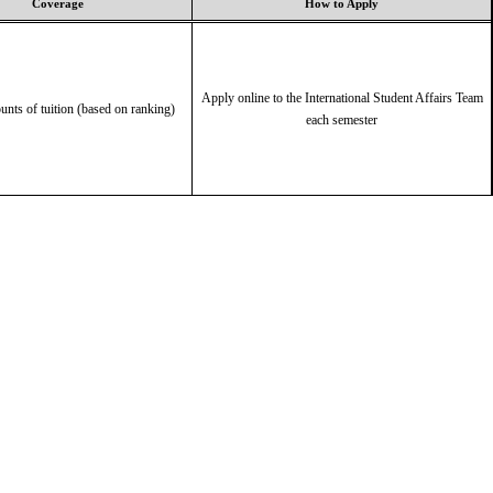
Coverage
How to Apply
Apply online to the International Student Affairs Team
nts of tuition (based on ranking)
each semester