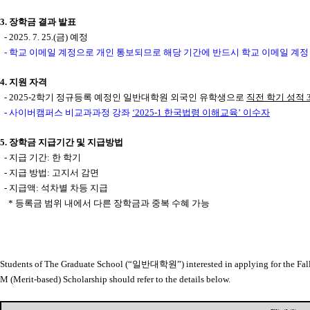
3.
장학금 결과 발표
- 2025. 7. 25.(
금
)
예정
-
학교 이메일 계정으로 개인 통보되므로 해당 기간에 반드시 학교 이메일 계정
4.
지원 자격
- 2025-2
학기 정규등록 예정인 일반대학원 외국인 유학생으로
직전 학기 성적
-
사이버캠퍼스 비교과과정 강좌
‘2025-1
한국법령 이해교육
’
이수자
5.
장학금 지급기간 및 지급방법
-
지급 기간
:
한 학기
-
지급 방법
:
고지서 감면
-
지급액
:
석차별 차등 지급
*
등록금 범위 내에서 다른 장학금과 중복 수혜 가능
Students of The Graduate School (“
일반대학원
”) interested in applying for the Fa
M (Merit-based) Scholarship should refer to the details below.