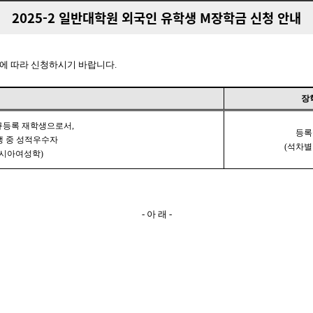
2025-2 일반대학원 외국인 유학생 M장학금 신청 안내
용에 따라 신청하시기 바랍니다
.
장
규등록 재학생으로서
,
등록
생 중 성적우수자
(
석차별
시아여성학
)
-
아 래
-