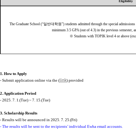
Eligibility
The Graduate School (“
일반대학원
”) students admitted through the special admissions p
minimum 3.5 GPA (out of 4.3) in the previous semester, 
※
Students with TOPIK level 4 or above (ex
1. How to Apply
link
- Submit application online via the (
) provided
2. Application Period
- 2025. 7. 1.(Tue) ~ 7. 15.(Tue)
3. Scholarship Results
- Results will be announced in 2025. 7. 25.(Fri)
-
The results will be sent to the recipients’ individual Ewha email accounts.